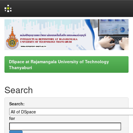
Skip
navigation
DSpace at Rajamangala University of Technology
Thanyaburi
Search
Search:
for