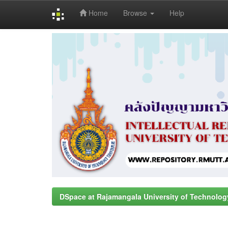
Home
Browse
Help
Skip
navigation
DSpace at Rajamangala University of Technolog