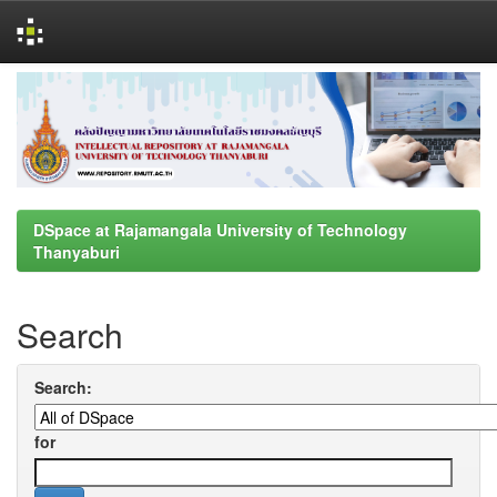
Skip
navigation
DSpace at Rajamangala University of Technology
Thanyaburi
Search
Search:
for