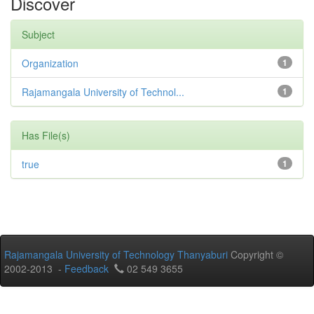
Discover
Subject
Organization
1
Rajamangala University of Technol...
1
Has File(s)
true
1
Rajamangala University of Technology Thanyaburi
Copyright ©
2002-2013 -
Feedback
02 549 3655