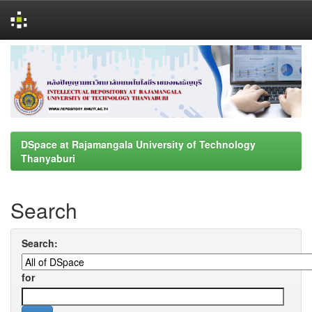
Skip
navigation
DSpace at Rajamangala University of Technology
Thanyaburi
Search
Search:
for