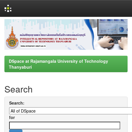
Skip
navigation
DSpace at Rajamangala University of Technology
Thanyaburi
Search
Search:
for