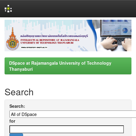
Skip
navigation
DSpace at Rajamangala University of Technology
Thanyaburi
Search
Search:
for