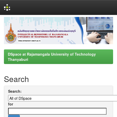
Skip
navigation
DSpace at Rajamangala University of Technology
Thanyaburi
Search
Search:
for