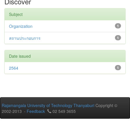
Discover
Subject
Organization
1
สถานประกอบการ
1
Date issued
2564
1
Rajamangala University of Technology Thanyaburi
Copyright ©
2002-2013 -
Feedback
02 549 3655