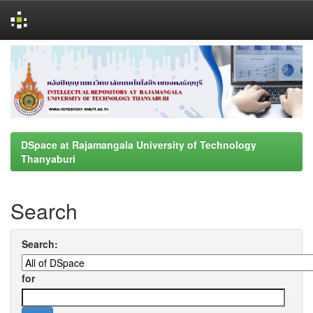
Skip
navigation
DSpace at Rajamangala University of Technology
Thanyaburi
Search
Search:
for