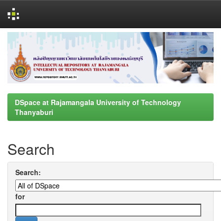
Skip
navigation
DSpace at Rajamangala University of Technology
Thanyaburi
Search
Search:
for