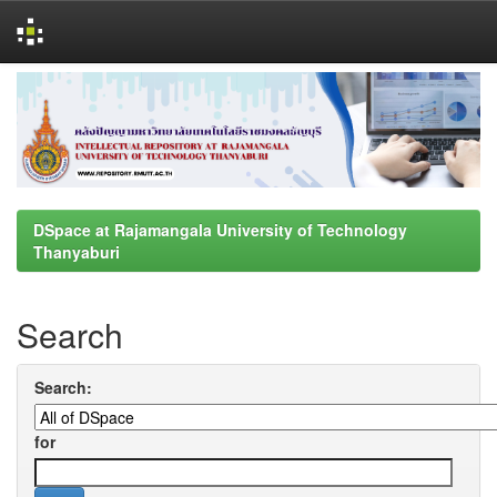
Skip
navigation
DSpace at Rajamangala University of Technology
Thanyaburi
Search
Search:
for