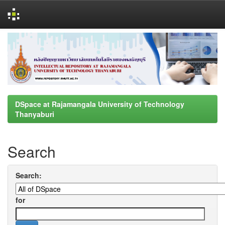
Skip
navigation
DSpace at Rajamangala University of Technology
Thanyaburi
Search
Search:
for