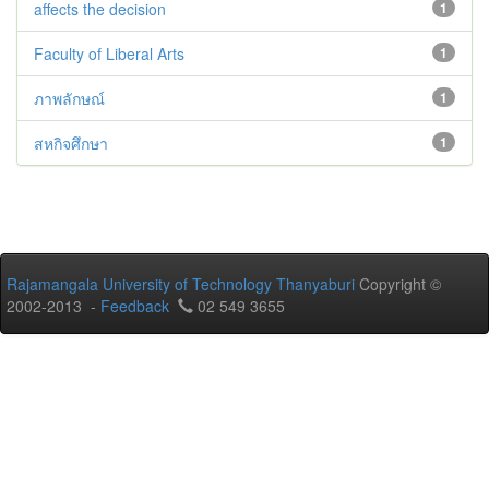
affects the decision
1
Faculty of Liberal Arts
1
ภาพลักษณ์
1
สหกิจศึกษา
1
Rajamangala University of Technology Thanyaburi
Copyright ©
2002-2013 -
Feedback
02 549 3655