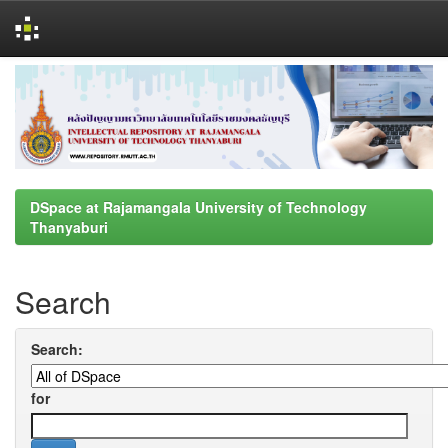
Skip
navigation
DSpace at Rajamangala University of Technology
Thanyaburi
Search
Search:
for