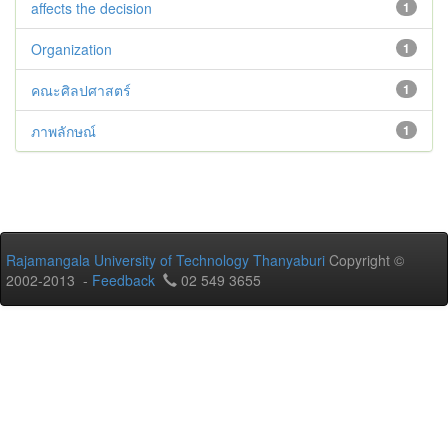
affects the decision
1
Organization
1
คณะศิลปศาสตร์
1
ภาพลักษณ์
1
Rajamangala University of Technology Thanyaburi
Copyright ©
2002-2013 -
Feedback
02 549 3655