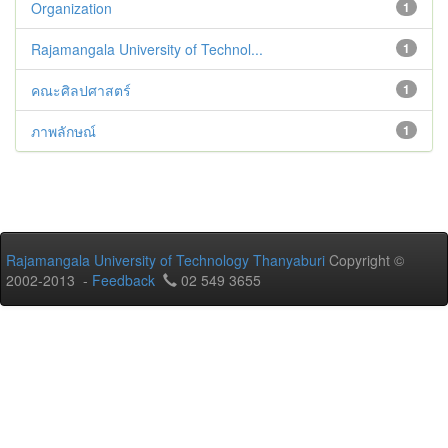
Organization
1
Rajamangala University of Technol...
1
คณะศิลปศาสตร์
1
ภาพลักษณ์
1
Rajamangala University of Technology Thanyaburi
Copyright ©
2002-2013 -
Feedback
02 549 3655