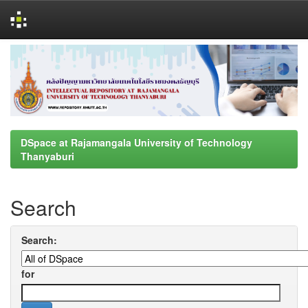
Skip
navigation
DSpace at Rajamangala University of Technology
Thanyaburi
Search
Search:
for