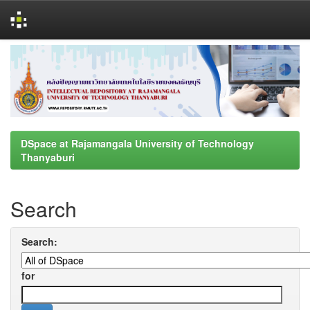
Skip
navigation
DSpace at Rajamangala University of Technology
Thanyaburi
Search
Search:
for