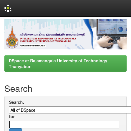
Skip
navigation
DSpace at Rajamangala University of Technology
Thanyaburi
Search
Search:
for