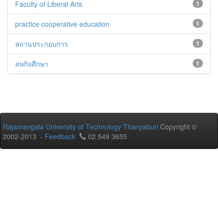
Faculty of Liberal Arts
1
practice cooperative education
1
สถานประกอบการ
1
สหกิจศึกษา
1
Rajamangala University of Technology Thanyaburi
Copyright ©
2002-2013 -
Feedback
02 549 3655