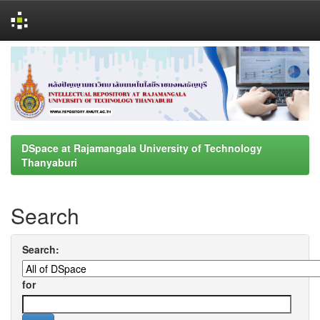
Skip
navigation
DSpace at Rajamangala University of Technology
Thanyaburi
Search
Search:
for