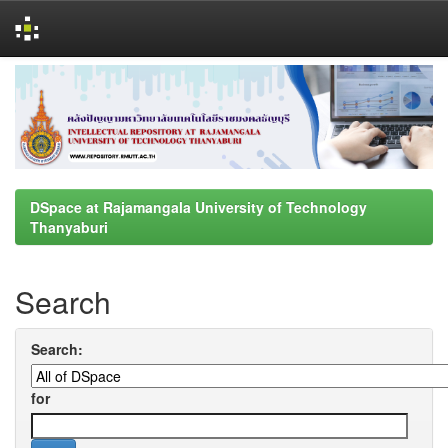
Skip
navigation
DSpace at Rajamangala University of Technology
Thanyaburi
Search
Search:
for