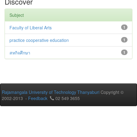
Discover
Subject
Faculty of Liberal Arts
1
practice cooperative education
1
สหกิจศึกษา
1
Rajamangala University of Technology Thanyaburi
Copyright ©
2002-2013 -
Feedback
02 549 3655