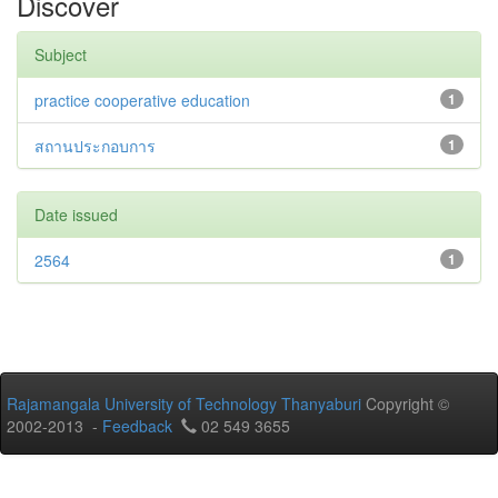
Discover
Subject
practice cooperative education
1
สถานประกอบการ
1
Date issued
2564
1
Rajamangala University of Technology Thanyaburi
Copyright ©
2002-2013 -
Feedback
02 549 3655