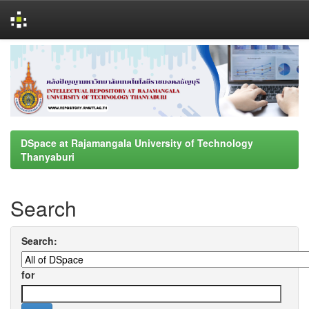
Skip
navigation
DSpace at Rajamangala University of Technology
Thanyaburi
Search
Search:
for