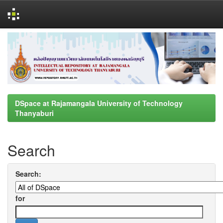
Skip
navigation
DSpace at Rajamangala University of Technology
Thanyaburi
Search
Search:
for