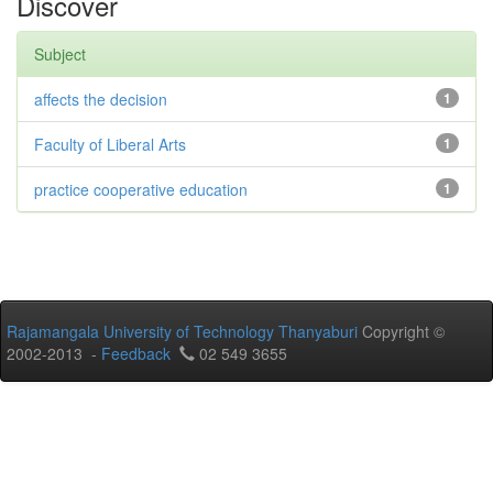
Discover
Subject
affects the decision
1
Faculty of Liberal Arts
1
practice cooperative education
1
Rajamangala University of Technology Thanyaburi
Copyright ©
2002-2013 -
Feedback
02 549 3655