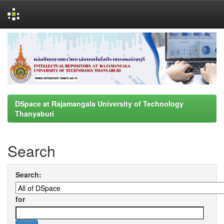
Skip
navigation
DSpace at Rajamangala University of Technology
Thanyaburi
Search
Search:
for