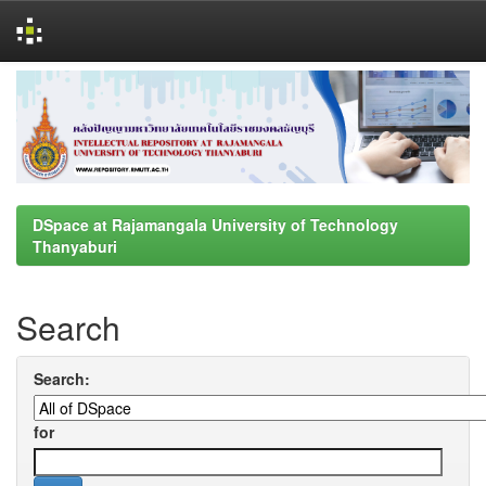
Skip
navigation
DSpace at Rajamangala University of Technology
Thanyaburi
Search
Search:
for