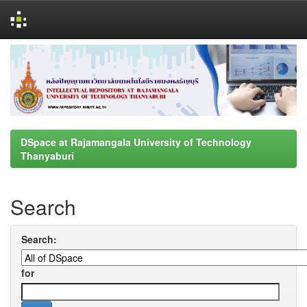
Skip
navigation
DSpace at Rajamangala University of Technology
Thanyaburi
Search
Search:
for