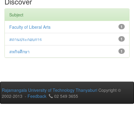
Discover
Subject
Faculty of Liberal Arts
1
สถานประกอบการ
1
สหกิจศึกษา
1
Rajamangala University of Technology Thanyaburi
Copyright ©
2002-2013 -
Feedback
02 549 3655