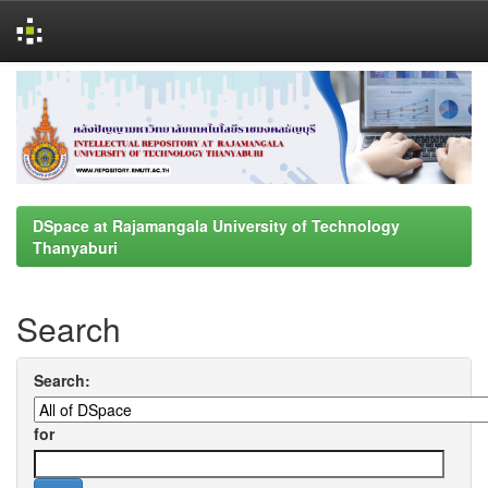
Skip
navigation
DSpace at Rajamangala University of Technology
Thanyaburi
Search
Search:
for