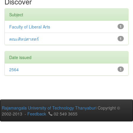
Discover
Subject
Faculty of Liberal Arts
1
คณะศิลปศาสตร์
1
Date issued
2564
1
Rajamangala University of Technology Thanyaburi
Copyright ©
2002-2013 -
Feedback
02 549 3655