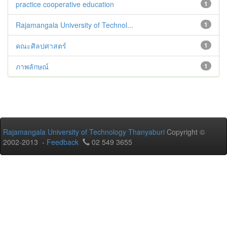
practice cooperative education
1
Rajamangala University of Technol...
1
คณะศิลปศาสตร์
1
ภาพลักษณ์
1
Rajamangala University of Technology Thanyaburi
Copyright ©
2002-2013 -
Feedback
02 549 3655