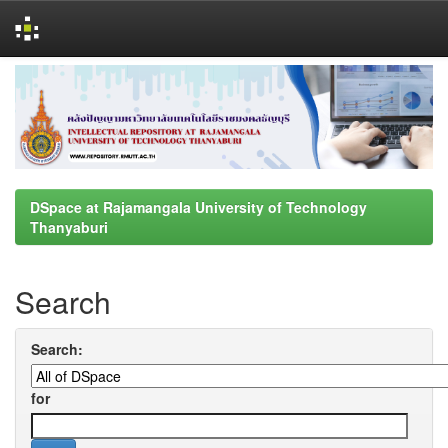
Skip
navigation
DSpace at Rajamangala University of Technology
Thanyaburi
Search
Search:
for