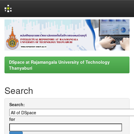
Skip
navigation
DSpace at Rajamangala University of Technology
Thanyaburi
Search
Search:
for