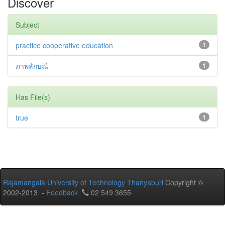
Discover
Subject
practice cooperative education
1
ภาพลักษณ์
1
Has File(s)
true
1
Rajamangala University of Technology Thanyaburi
Copyright ©
2002-2013 -
Feedback
02 549 3655