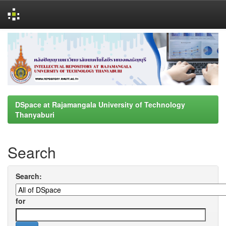
Skip
navigation
DSpace at Rajamangala University of Technology
Thanyaburi
Search
Search:
for