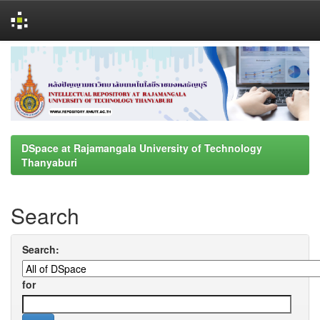
Skip
navigation
DSpace at Rajamangala University of Technology
Thanyaburi
Search
Search:
for