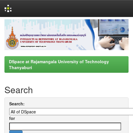
Skip
navigation
DSpace at Rajamangala University of Technology
Thanyaburi
Search
Search:
for