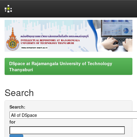
Skip
navigation
DSpace at Rajamangala University of Technology
Thanyaburi
Search
Search:
for