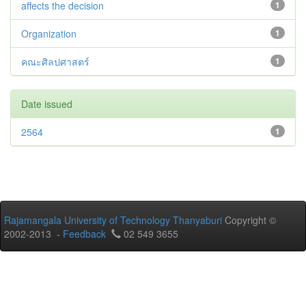
affects the decision
1
Organization
1
คณะศิลปศาสตร์
1
Date issued
2564
1
Rajamangala University of Technology Thanyaburi
Copyright ©
2002-2013 -
Feedback
02 549 3655