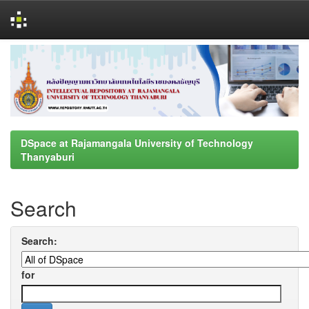
Skip
navigation
DSpace at Rajamangala University of Technology
Thanyaburi
Search
Search:
for