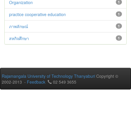
Organization
1
practice cooperative education
1
ภาพลักษณ์
1
สหกิจศึกษา
1
Rajamangala University of Technology Thanyaburi
Copyright ©
2002-2013 -
Feedback
02 549 3655