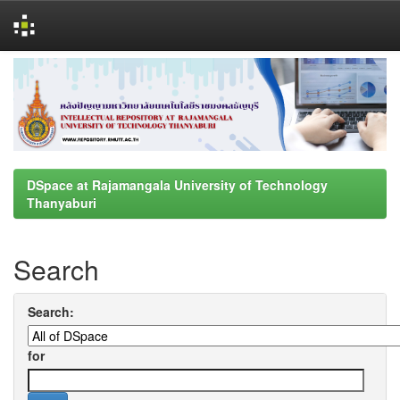
Skip
navigation
DSpace at Rajamangala University of Technology
Thanyaburi
Search
Search:
for