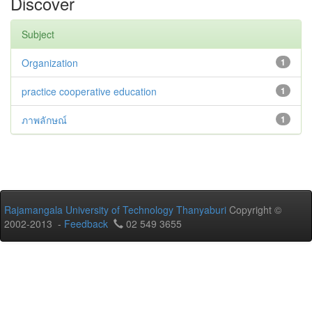
Discover
Subject
Organization
1
practice cooperative education
1
ภาพลักษณ์
1
Rajamangala University of Technology Thanyaburi
Copyright ©
2002-2013 -
Feedback
02 549 3655