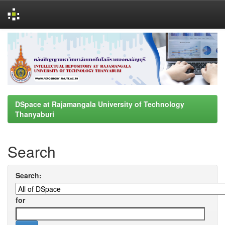
Skip
navigation
DSpace at Rajamangala University of Technology
Thanyaburi
Search
Search:
for