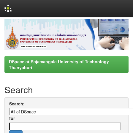
Skip
navigation
DSpace at Rajamangala University of Technology
Thanyaburi
Search
Search:
for