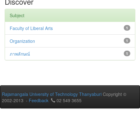
Discover
Subject
Faculty of Liberal Arts
1
Organization
1
ภาพลักษณ์
1
Rajamangala University of Technology Thanyaburi
Copyright ©
2002-2013 -
Feedback
02 549 3655