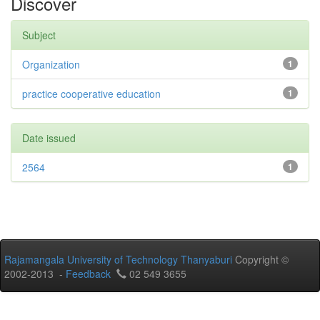
Discover
Subject
Organization
1
practice cooperative education
1
Date issued
2564
1
Rajamangala University of Technology Thanyaburi
Copyright ©
2002-2013 -
Feedback
02 549 3655