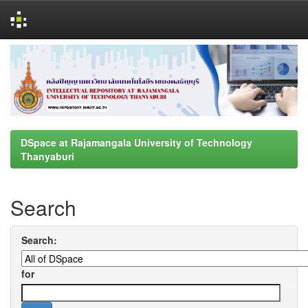
Skip
navigation
DSpace at Rajamangala University of Technology
Thanyaburi
Search
Search:
for