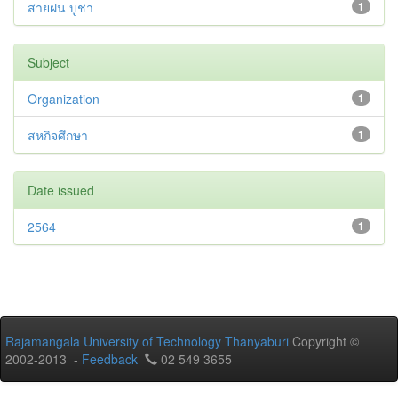
สายฝน บูชา
1
Subject
Organization
1
สหกิจศึกษา
1
Date issued
2564
1
Rajamangala University of Technology Thanyaburi
Copyright ©
2002-2013 -
Feedback
02 549 3655