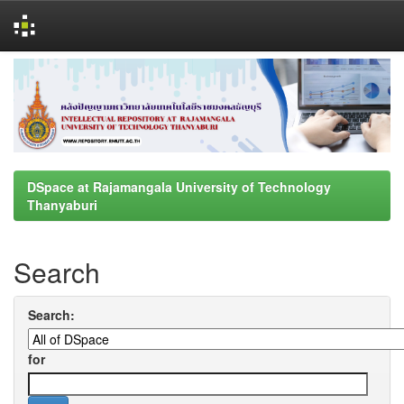
Skip
navigation
DSpace at Rajamangala University of Technology
Thanyaburi
Search
Search:
for