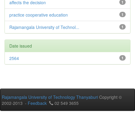
affects the decision
1
practice cooperative education
1
Rajamangala University of Technol...
1
Date issued
2564
1
Rajamangala University of Technology Thanyaburi
Copyright ©
2002-2013 -
Feedback
02 549 3655