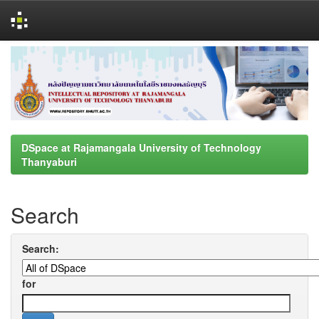
Skip
navigation
DSpace at Rajamangala University of Technology
Thanyaburi
Search
Search:
for