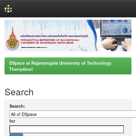
Skip
navigation
DSpace at Rajamangala University of Technology
Thanyaburi
Search
Search:
for