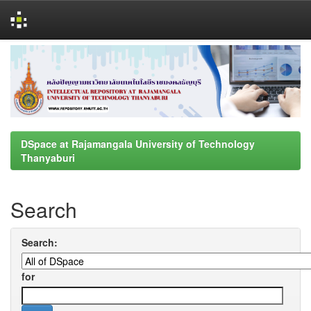
Skip
navigation
DSpace at Rajamangala University of Technology
Thanyaburi
Search
Search:
for