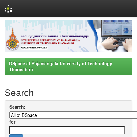
Skip
navigation
DSpace at Rajamangala University of Technology
Thanyaburi
Search
Search:
for