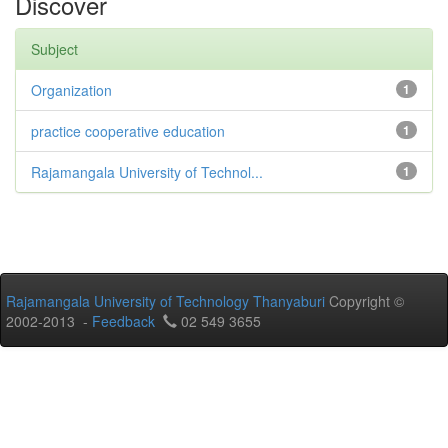
Discover
Subject
Organization
1
practice cooperative education
1
Rajamangala University of Technol...
1
Rajamangala University of Technology Thanyaburi
Copyright ©
2002-2013 -
Feedback
02 549 3655