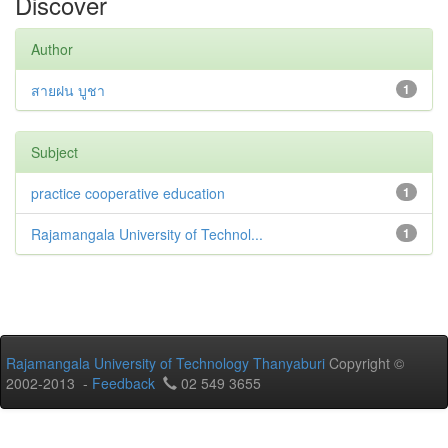
Discover
Author
สายฝน บูชา
1
Subject
practice cooperative education
1
Rajamangala University of Technol...
1
Rajamangala University of Technology Thanyaburi
Copyright ©
2002-2013 -
Feedback
02 549 3655