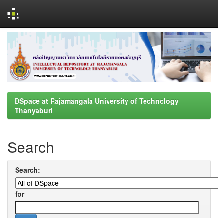
Skip
navigation
DSpace at Rajamangala University of Technology
Thanyaburi
Search
Search:
for