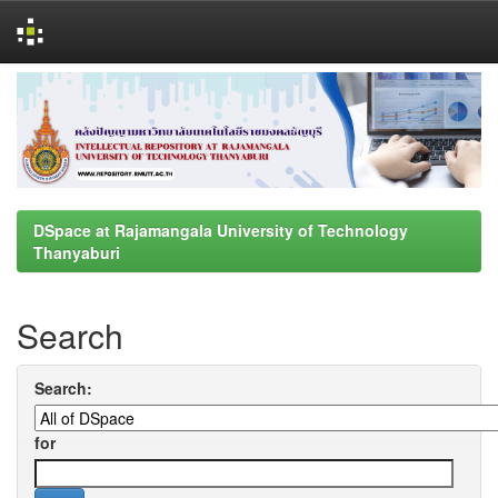
Skip
navigation
DSpace at Rajamangala University of Technology
Thanyaburi
Search
Search:
for