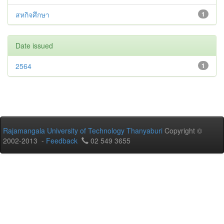
สหกิจศึกษา
1
Date issued
2564
1
Rajamangala University of Technology Thanyaburi
Copyright ©
2002-2013 -
Feedback
02 549 3655