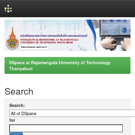
Skip
navigation
DSpace at Rajamangala University of Technology
Thanyaburi
Search
Search:
for