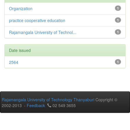
Organization
1
practice cooperative education
1
Rajamangala University of Technol...
1
Date issued
2564
1
Rajamangala University of Technology Thanyaburi
Copyright ©
2002-2013 -
Feedback
02 549 3655