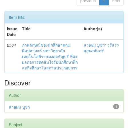
previous
1
next
Item hits:
Issue
Title
Author(s)
Date
2564
ภาพลักษณ์ของนักศึกษาคณะ
สายฝน บูชา
;
วริสรา
ศิลปศาสตร์ มหาวิทยาลัย
สุกุมลจันทร์
เทคโนโลยีราชมงคลธัญบุรี ที่ส่ง
ผลต่อการตัดสินใจรับนักศึกษาฝึก
สหกิจศึกษาในสถานประกอบการ
Discover
Author
สายฝน บูชา
1
Subject