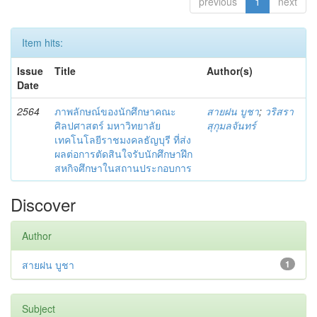
previous
1
next
Item hits:
Issue
Title
Author(s)
Date
2564
ภาพลักษณ์ของนักศึกษาคณะ
สายฝน บูชา
;
วริสรา
ศิลปศาสตร์ มหาวิทยาลัย
สุกุมลจันทร์
เทคโนโลยีราชมงคลธัญบุรี ที่ส่ง
ผลต่อการตัดสินใจรับนักศึกษาฝึก
สหกิจศึกษาในสถานประกอบการ
Discover
Author
สายฝน บูชา
1
Subject