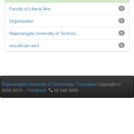
Faculty of Liberal Arts
1
Organization
1
Rajamangala University of Technol...
1
คณะศิลปศาสตร์
1
Rajamangala University of Technology Thanyaburi
Copyright ©
2002-2013 -
Feedback
02 549 3655