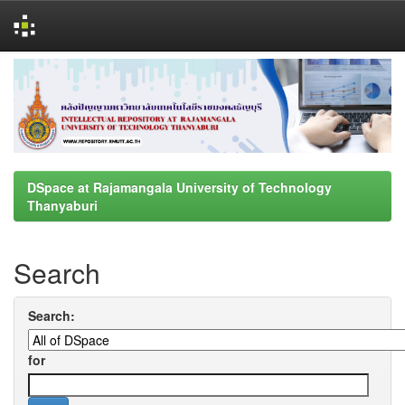
Skip
navigation
DSpace at Rajamangala University of Technology
Thanyaburi
Search
Search:
for