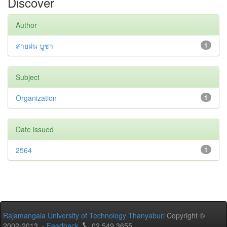
Discover
Author
สายฝน บูชา
1
Subject
Organization
1
Date issued
2564
1
Rajamangala University of Technology Thanyaburi
Copyright ©
2002-2013 -
Feedback
02 549 3655