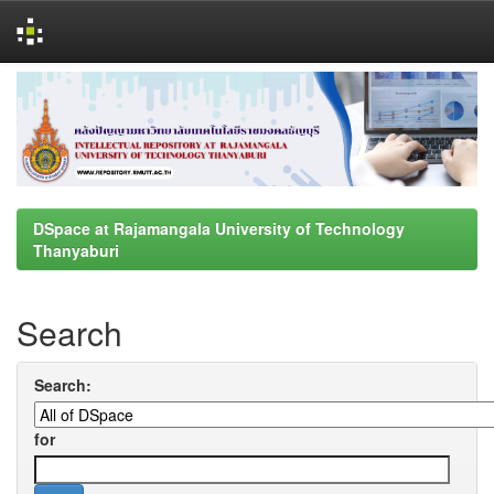
Skip
navigation
DSpace at Rajamangala University of Technology
Thanyaburi
Search
Search:
for