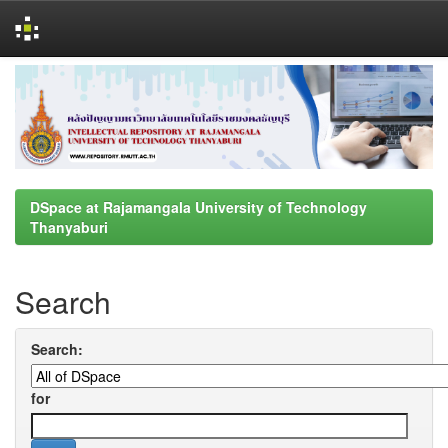
Skip
navigation
DSpace at Rajamangala University of Technology
Thanyaburi
Search
Search:
for