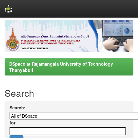
Skip
navigation
DSpace at Rajamangala University of Technology
Thanyaburi
Search
Search:
for