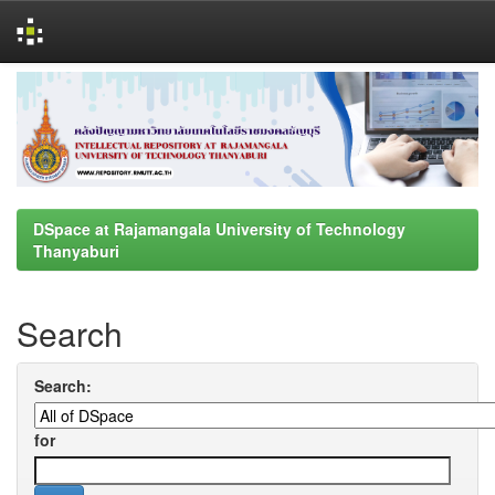
Skip
navigation
DSpace at Rajamangala University of Technology
Thanyaburi
Search
Search:
for