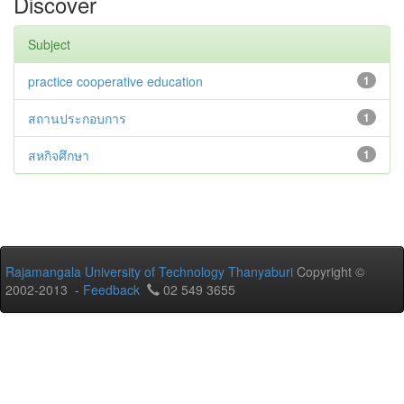
Discover
Subject
practice cooperative education
1
สถานประกอบการ
1
สหกิจศึกษา
1
Rajamangala University of Technology Thanyaburi
Copyright ©
2002-2013 -
Feedback
02 549 3655