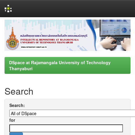
Skip
navigation
DSpace at Rajamangala University of Technology
Thanyaburi
Search
Search:
for