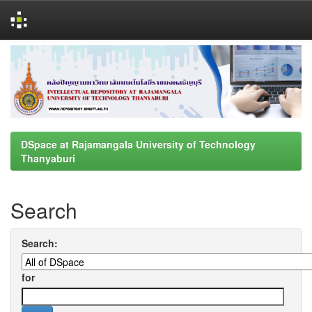
Skip
navigation
DSpace at Rajamangala University of Technology
Thanyaburi
Search
Search:
for