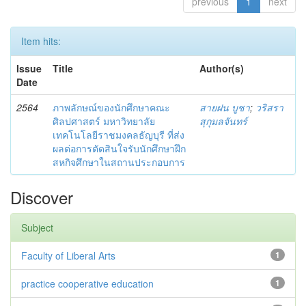
previous
1
next
Item hits:
Issue
Title
Author(s)
Date
2564
ภาพลักษณ์ของนักศึกษาคณะ
สายฝน บูชา
;
วริสรา
ศิลปศาสตร์ มหาวิทยาลัย
สุกุมลจันทร์
เทคโนโลยีราชมงคลธัญบุรี ที่ส่ง
ผลต่อการตัดสินใจรับนักศึกษาฝึก
สหกิจศึกษาในสถานประกอบการ
Discover
Subject
Faculty of Liberal Arts
1
practice cooperative education
1