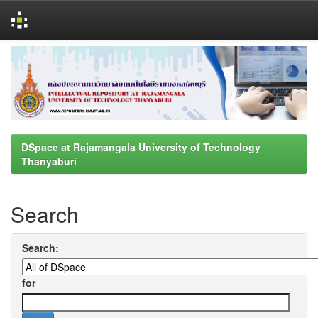
Skip
navigation
DSpace at Rajamangala University of Technology
Thanyaburi
Search
Search:
for